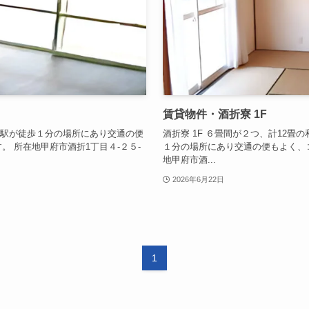
賃貸物件・酒折寮 1F
折駅が徒歩１分の場所にあり交通の便
酒折寮 1F ６畳間が２つ、計12
 所在地甲府市酒折1丁目４-２５-
１分の場所にあり交通の便もよく、
地甲府市酒...
2026年6月22日
1