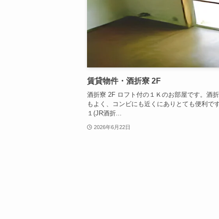
賃貸物件・酒折寮 2F
酒折寮 2F ロフト付の１Ｋのお部屋です。酒
もよく、コンビにも近くにありとても便利です。
１(JR酒折...
2026年6月22日